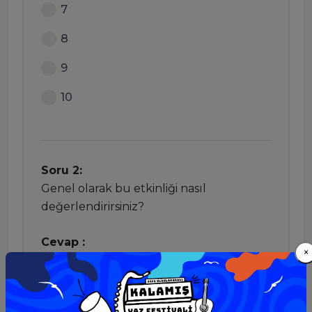
7
8
9
10
Soru 2:
Genel olarak bu etkinliği nasıl
değerlendirirsiniz?
Cevap :
×
Mükemmel
Gayet iyi