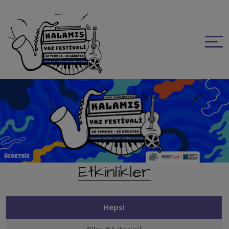
.
Etkinlikler
Hepsi