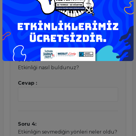
İyi
Başarısız
Çok kötü
Soru 3:
Etkinliği nasıl buldunuz?
Cevap :
Soru 4:
Etkinliğin sevmediğin yönleri neler oldu?