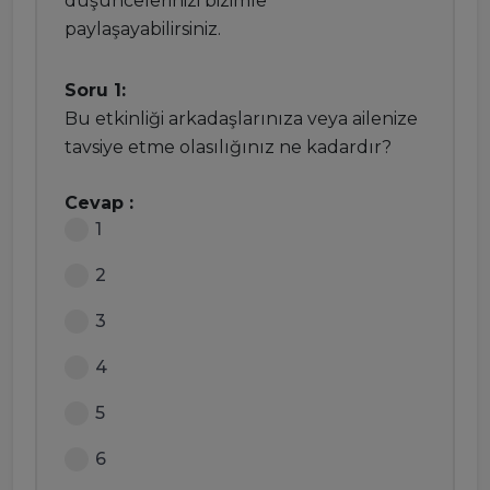
düşüncelerinizi bizimle
paylaşayabilirsiniz.
Soru 1:
Bu etkinliği arkadaşlarınıza veya ailenize
tavsiye etme olasılığınız ne kadardır?
Cevap :
1
2
3
4
5
6