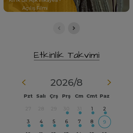
Kırık Bir Aşk Hikâyesi -
Açılış Filmi
Etkinlik Takvimi
2026/
8
Pzt
Salı
Çrş
Prş
Cm
Cmt
Paz
4
5
27
28
29
30
31
1
2
31
1
11
12
3
4
5
6
7
8
7
8
9