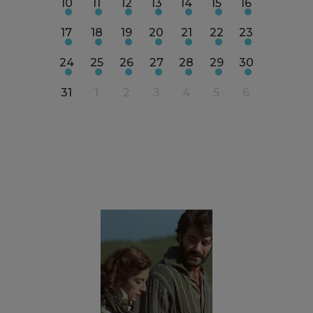
18
19
10
11
12
13
14
15
16
14
15
25
26
17
18
19
20
21
22
23
21
2
1
2
24
25
26
27
28
29
30
28
2
8
31
1
2
3
4
5
6
5
6
9