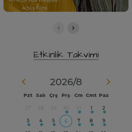
Kırık Bir Aşk Hikâyesi -
Açılış Filmi
Etkinlik Takvimi
2026/
8
Pzt
Salı
Çrş
Prş
Cm
Cmt
Paz
4
5
27
28
29
30
31
1
2
31
1
11
12
3
4
5
7
8
9
7
8
6