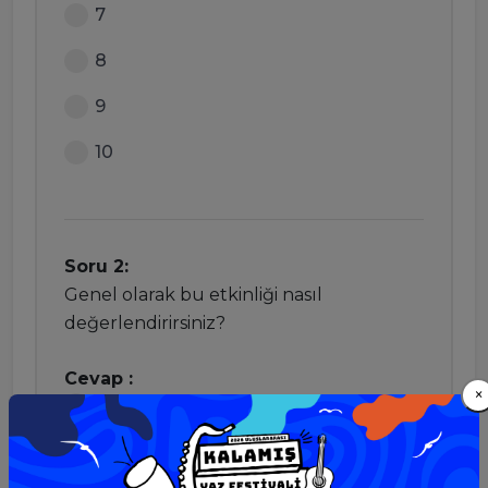
7
8
9
10
Soru 2:
Genel olarak bu etkinliği nasıl
değerlendirirsiniz?
Cevap :
×
Mükemmel
Gayet iyi