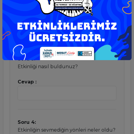
İyi
Başarısız
Çok kötü
Soru 3:
Etkinliği nasıl buldunuz?
Cevap :
Soru 4:
Etkinliğin sevmediğin yönleri neler oldu?