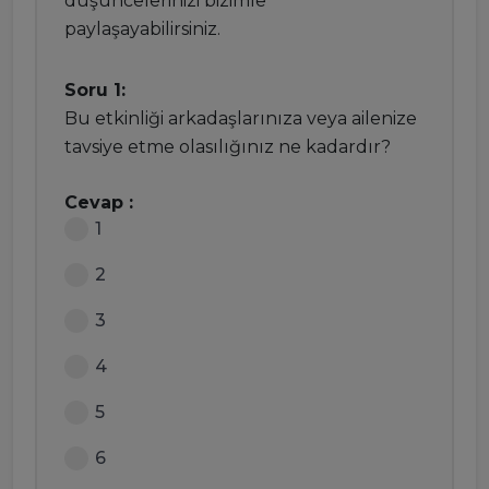
düşüncelerinizi bizimle
paylaşayabilirsiniz.
Soru 1:
Bu etkinliği arkadaşlarınıza veya ailenize
tavsiye etme olasılığınız ne kadardır?
Cevap :
1
2
3
4
5
6