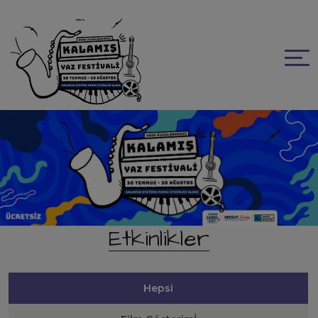
.
Etkinlikler
Hepsi