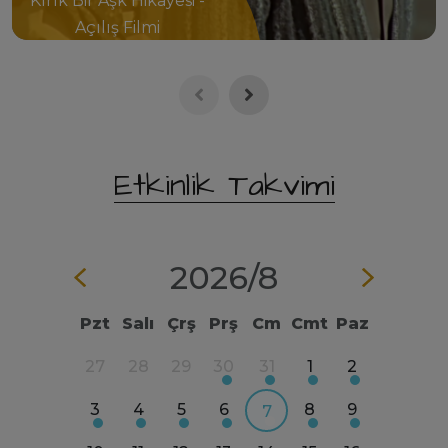
Kırık Bir Aşk Hikâyesi -
Açılış Filmi
Etkinlik Takvimi
2026/
8
Pzt
Salı
Çrş
Prş
Cm
Cmt
Paz
4
5
27
28
29
30
31
1
2
31
1
11
12
3
4
5
6
8
9
7
8
7