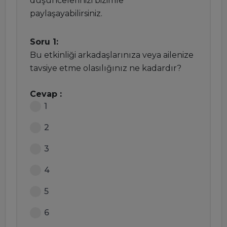
düşüncelerinizi bizimle
paylaşayabilirsiniz.
Soru 1:
Bu etkinliği arkadaşlarınıza veya ailenize
tavsiye etme olasılığınız ne kadardır?
Cevap :
1
2
3
4
5
6