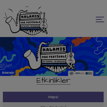
.
Etkinlikler
Hepsi