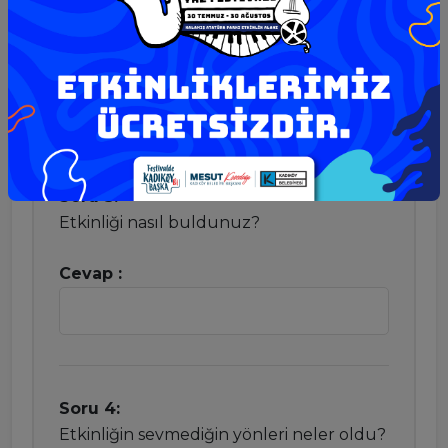
İyi
Başarısız
Çok kötü
Soru 3:
Etkinliği nasıl buldunuz?
Cevap :
Soru 4:
Etkinliğin sevmediğin yönleri neler oldu?