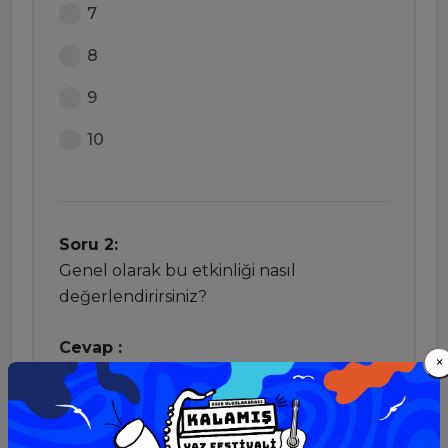
7
8
9
10
Soru 2:
Genel olarak bu etkinliği nasıl
değerlendirirsiniz?
Cevap :
×
Mükemmel
Gayet iyi